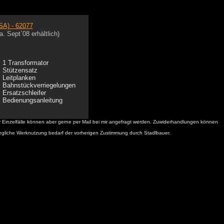
. Sept`08 erhältlich)
1 Transformator
Stützensatz
Leitplanken
Bahnstückverriegelungen
Ersatzschleifer
Bedienungsanleitung
 Einzelfälle können aber gerne per Mail bei mir angefragt werden. Zuwiderhandlungen können
. Jegliche Werknutzung bedarf der vorherigen Zustimmung durch Stadlbauer.