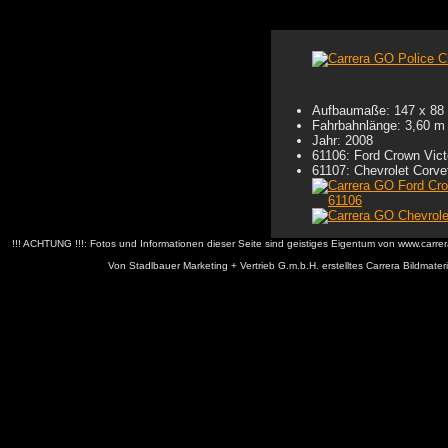
Aufbaumaße: 147 x 88
Fahrbahnlänge: 3,60 m
Jahr: 2008
61106: Ford Crown Victo
61107: Chevrolet Corvet
!!! ACHTUNG !!!: Fotos und Informationen dieser Seite sind geistiges Eigentum von www.car
Von Stadlbauer Marketing + Vertrieb G.m.b.H. erstelltes Carrera Bildmate