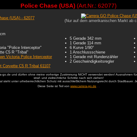
Police Chase (USA)
(Art.Nr.: 62077)
(Nur auf dem amerikanischen Markt ab ca
 cm
5 Gerade 342 mm
1 Gerade 114 mm
ria "Police Interceptor"
6 Kurve 1/90°
te C5 R "Tribal"
1 Anschlussschiene
1 Gerade mit Rundenzähler
2 Geschwindigkeitsregler
rera-go.de und dürfen ohne meine vorherige Zustimmung NICHT verwendet werden! Ausnahmen für
straf- und zivilrechtliche Schritte nach sich ziehen!
rial steht unter urheberrechtlichen Schutz mit ausschließlichem Nutzungsrecht durch Stadlbauer
Diese Seite ist Teil von
www.carrera-go.de